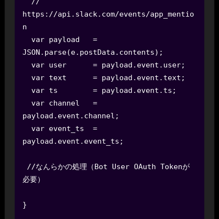
  // 
https://api.slack.com/events/app_mentio
n

  var payload   = 
JSON.parse(e.postData.contents);

  var user      = payload.event.user;

  var text      = payload.event.text;

  var ts        = payload.event.ts;

  var channel   = 
payload.event.channel;

  var event_ts  = 
payload.event.event_ts;

 //なんらかの処理（Bot User OAuth Tokenが
必要）
