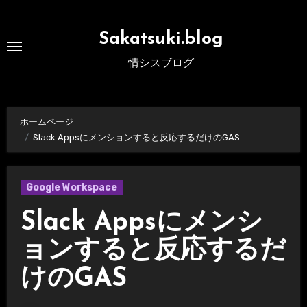
内
容
Sakatsuki.blog
を
情シスブログ
ス
キ
ッ
ホームページ
プ
Slack Appsにメンションすると反応するだけのGAS
Google Workspace
Slack Appsにメンシ
ョンすると反応するだ
けのGAS