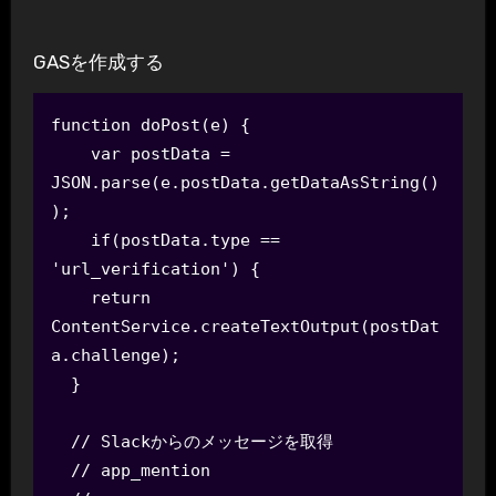
GASを作成する
function doPost(e) {

    var postData = 
JSON.parse(e.postData.getDataAsString()
);

    if(postData.type == 
'url_verification') {

    return 
ContentService.createTextOutput(postDat
a.challenge);

  }

  // Slackからのメッセージを取得

  // app_mention
