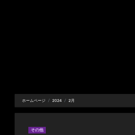
内
容
を
ス
キ
ッ
プ
ホームページ
2024
2月
その他